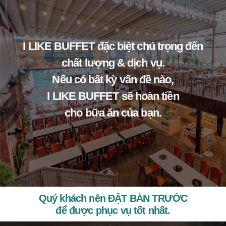
I LIKE BUFFET đặc biệt chú trọng đến
chất lượng & dịch vụ.
Nếu có bất kỳ vấn đề nào,
I LIKE BUFFET sẽ hoàn tiền
cho bữa ăn của bạn.
Quý khách nên ĐẶT BÀN TRƯỚC
để được phục vụ tốt nhất.