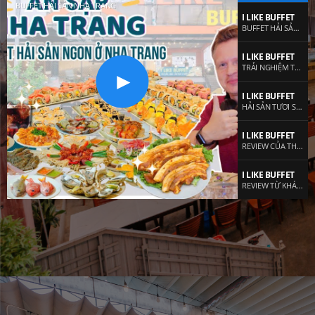
BUFFET HẢI SẢN NHA TRANG
I LIKE BUFFET
BUFFET HẢI SẢN NHA TRANG
I LIKE BUFFET
TRẢI NGHIỆM TẠI I LIKE BUFFET
I LIKE BUFFET
HẢI SẢN TƯƠI SỐNG - FREE BIA VÀ NƯỚC NGỌT
I LIKE BUFFET
REVIEW CỦA THỰC KHÁCH
I LIKE BUFFET
REVIEW TỪ KHÁCH DU LỊCH
I LIKE BUFFET
TRẢI NGHIỆM KHÔNG GIAN VÀ MÓN ĂN
I LIKE BUFFET
TRẢI NGHIỆM CỦA THỰC KHÁCH